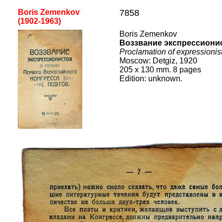
Boris Zemenkov
7858
(1
902
-19
63
)
Boris Zemenkov
Воззвание экспрессиони
P
roclamation of expressionis
Moscow
:
Detgiz
, 192
0
205 x 130 mm. 8 pages
Edition: unknown
.