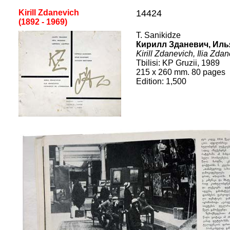
Kirill Zdanevich
14424
(1892 - 1969)
T. Sanikidze
Кирилл Зданевич, Иль
Kirill Zdanevich, Ilia Zda
Tbilisi: KP Gruzii, 1989
215 x 260
mm.
80
pages
Edition:
1,500