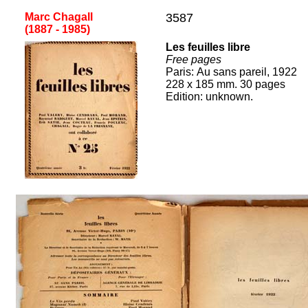
Marc Chagall
3587
(1887 - 1985
)
[
Les feuilles libre
Free pages
Paris
:
Au sans pareil
, 19
22
228
x
185
mm.
30
pages
Edition:
unknown.